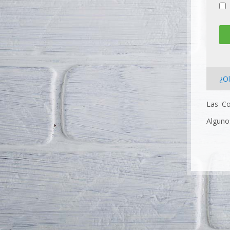
¿Ol
Las 'C
Alguno